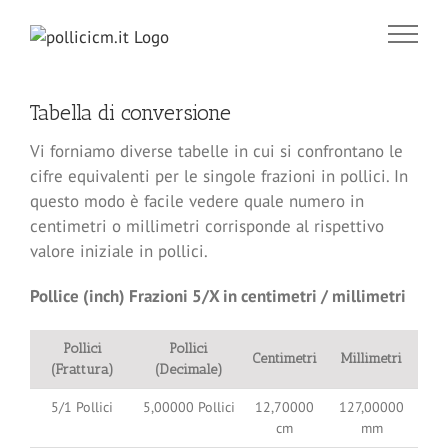
Salta
al
contenuto
Tabella di conversione
Vi forniamo diverse tabelle in cui si confrontano le
cifre equivalenti per le singole frazioni in pollici. In
questo modo è facile vedere quale numero in
centimetri o millimetri corrisponde al rispettivo
valore iniziale in pollici.
Pollice (inch) Frazioni 5/X in centimetri / millimetri
Pollici
Pollici
Centimetri
Millimetri
(Frattura)
(Decimale)
5/1 Pollici
5,00000 Pollici
12,70000
127,00000
cm
mm